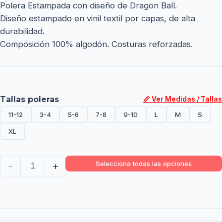
Polera Estampada con diseño de Dragon Ball.
Diseño estampado en vinil textil por capas, de alta
durabilidad.
Composición 100% algodón. Costuras reforzadas.
Tallas poleras
📏 Ver Medidas / Tallas
11-12
3-4
5-6
7-8
9-10
L
M
S
XL
Selecciona todas las opciones
-
+