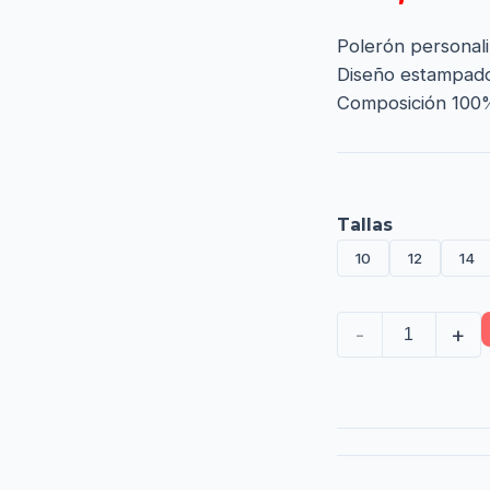
Polerón personal
Diseño estampado e
Composición 100% 
Tallas
10
12
14
-
+