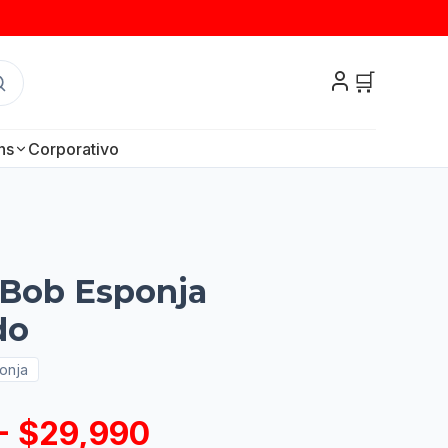
🛒
ns
Corporativo
 Bob Esponja
do
onja
- $29,990