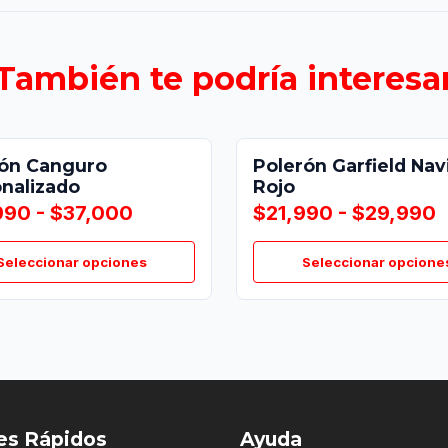
También te podría interesa
rón Canguro
Polerón Garfield Nav
nalizado
Rojo
990 - $37,000
$21,990 - $29,990
Seleccionar opciones
Seleccionar opcione
es Rápidos
Ayuda