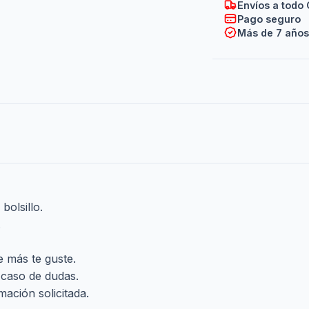
Envíos a todo 
Pago seguro
Más de 7 años
olsillo.
.
e más te guste.
n caso de dudas.
mación solicitada.