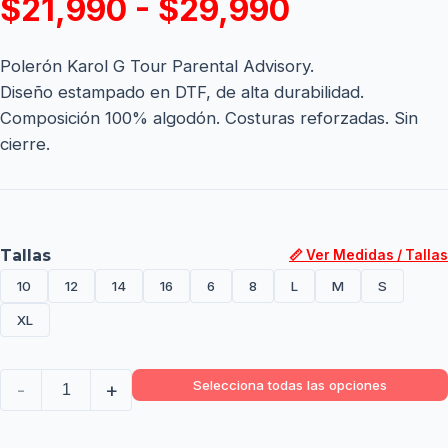
$21,990 - $29,990
Polerón Karol G Tour Parental Advisory.
Diseño estampado en DTF, de alta durabilidad.
Composición 100% algodón. Costuras reforzadas. Sin
cierre.
Tallas
📏 Ver Medidas / Tallas
10
12
14
16
6
8
L
M
S
XL
Selecciona todas las opciones
-
+