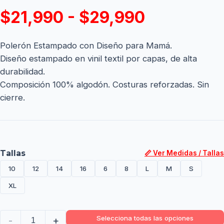
$21,990 - $29,990
Polerón Estampado con Diseño para Mamá.
Diseño estampado en vinil textil por capas, de alta
durabilidad.
Composición 100% algodón. Costuras reforzadas. Sin
cierre.
Tallas
📏 Ver Medidas / Tallas
10
12
14
16
6
8
L
M
S
XL
Selecciona todas las opciones
-
+